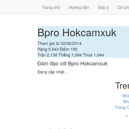
Trang chủ
Hướng dẫn
Góp ý
Cờ tư
Bpro Hokcamxuk
Tham gia từ 02/06/2014
Hạng
5,543
Điểm
195
Trận
2,138
Thắng
1,094
Thua
1,044
Đàm đạo với Bpro Hokcamxuk
Đang cập nhật...
Tre
Nhà
Nhà
Trang C
©