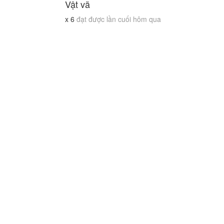
Vật vã
x
6
đạt được lần cuối hôm qua