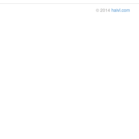
© 2014
haivl.com