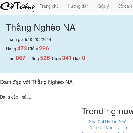
Trang chủ
Hướng dẫn
Góp ý
Cờ caro
Thằng Nghèo NA
Tham gia từ 04/05/2014
473
296
Hạng
Điểm
867
526
341
0
Trận
Thắng
Thua
Hòa
Đàm đạo với Thằng Nghèo NA
Đang cập nhật...
Trending no
Nhà Cái Uy Tín Nhất
Nhà Cái Nào Uy Tín