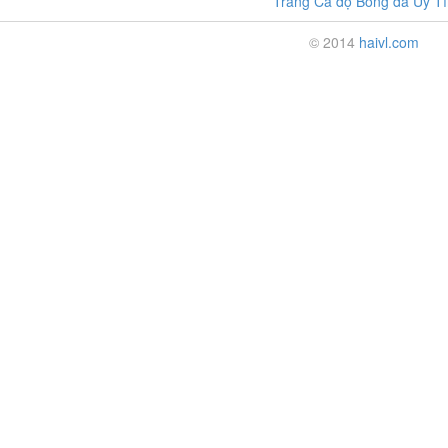
Trang Cá độ Bóng đá Uy Tí
© 2014
haivl.com