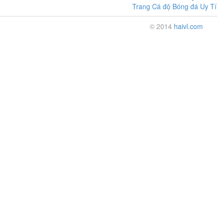
Trang Cá độ Bóng đá Uy Tí
© 2014
haivl.com