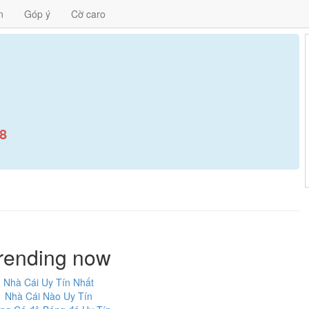
n
Góp ý
Cờ caro
8
rending now
Nhà Cái Uy Tín Nhất
Nhà Cái Nào Uy Tín