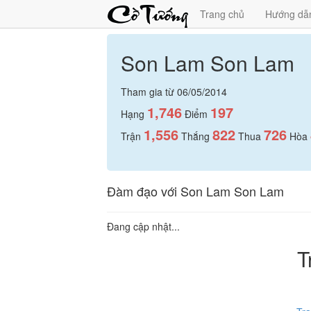
Trang chủ
Hướng dẫ
Son Lam Son Lam
Tham gia từ 06/05/2014
1,746
197
Hạng
Điểm
1,556
822
726
Trận
Thắng
Thua
Hòa
Đàm đạo với Son Lam Son Lam
Đang cập nhật...
T