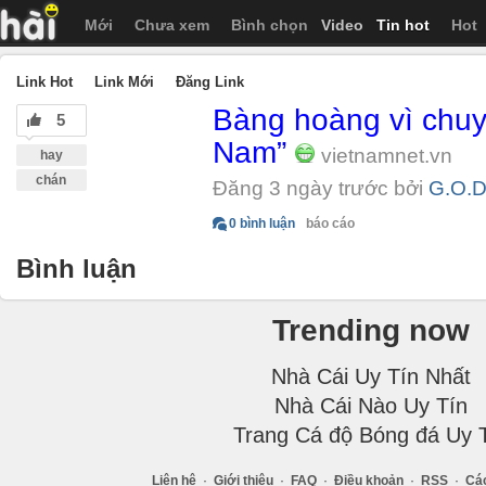
Mới
Chưa xem
Bình chọn
Video
Tin hot
Hot
Link Hot
Link Mới
Đăng Link
Bàng hoàng vì chuyệ
5
Nam”
vietnamnet.vn
hay
chán
Đăng 3 ngày trước bởi
G.O.
0 bình luận
báo cáo
Bình luận
Trending now
Nhà Cái Uy Tín Nhất
Nhà Cái Nào Uy Tín
Trang Cá độ Bóng đá Uy 
Liên hệ
·
Giới thiệu
·
FAQ
·
Điều khoản
·
RSS
·
Cá