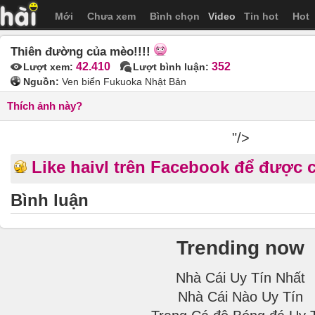
Mới
Chưa xem
Bình chọn
Video
Tin hot
Hot
Thiên đường của mèo!!!!
42.410
352
Lượt xem:
Lượt bình luận:
Nguồn:
Ven biển Fukuoka Nhật Bản
Thích ảnh này?
"/>
Like haivl trên Facebook để được 
Bình luận
Trending now
Nhà Cái Uy Tín Nhất
Nhà Cái Nào Uy Tín