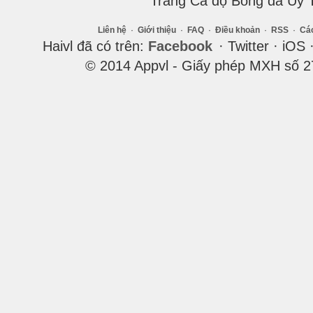
Trang Cá độ Bóng đá Uy 
Liên hệ
·
Giới thiệu
·
FAQ
·
Điều khoản
·
RSS
·
Cá
Haivl đã có trên:
Facebook
· Twitter · iOS 
© 2014 Appvl - Giấy phép MXH số