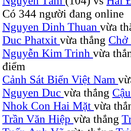
Nguyễn Tâm
(104)
vs
Hải 
Có
344
người đang online
Nguyen Dinh Thuan
vừa t
Duc Phatxit
vừa thắng
Chở 
Nguyễn Kim Trinh
vừa thắ
điểm
Cảnh Sát Biển Việt Nam
vừ
Nguyen Duc
vừa thắng
Cậu
Nhok Con Hai Mặt
vừa th
Trần Văn Hiệp
vừa thắng
T