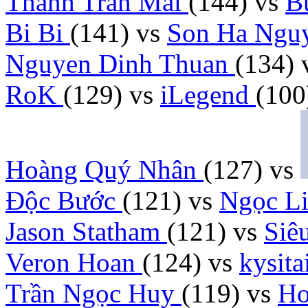
Thanh Tran Mai
(144)
vs
B
Bi Bi
(141)
vs
Son Ha Ngu
Nguyen Dinh Thuan
(134)
RoK
(129)
vs
iLegend
(100
Hoàng Quý Nhân
(127)
vs
Độc Bước
(121)
vs
Ngọc L
Jason Statham
(121)
vs
Siê
Veron Hoan
(124)
vs
kysit
Trần Ngọc Huy
(119)
vs
Ho