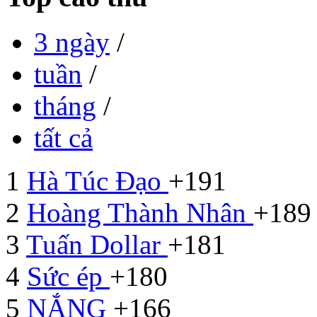
3 ngày
/
tuần
/
tháng
/
tất cả
1
Hà Túc Đạo
+191
2
Hoàng Thành Nhân
+189
3
Tuấn Dollar
+181
4
Sức ép
+180
5
NẮNG
+166