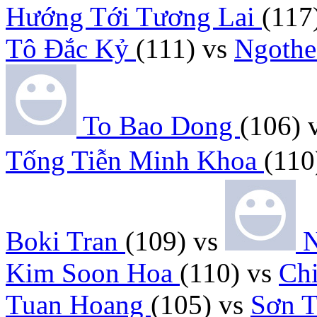
Hướng Tới Tương Lai
(117
Tô Đắc Kỷ
(111)
vs
Ngoth
To Bao Dong
(106)
Tống Tiễn Minh Khoa
(110
Boki Tran
(109)
vs
N
Kim Soon Hoa
(110)
vs
Ch
Tuan Hoang
(105)
vs
Sơn 