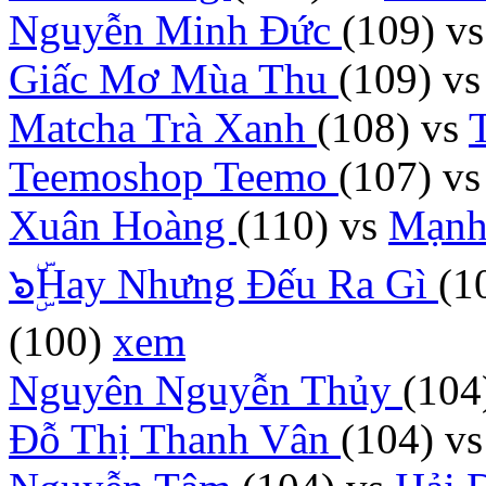
Nguyễn Minh Đức
(109)
v
Giấc Mơ Mùa Thu
(109)
v
Matcha Trà Xanh
(108)
vs
Teemoshop Teemo
(107)
v
Xuân Hoàng
(110)
vs
Mạnh
๖ۣۜHay Nhưng Đếu Ra Gì
(1
(100)
xem
Nguyên Nguyễn Thủy
(104
Đỗ Thị Thanh Vân
(104)
v