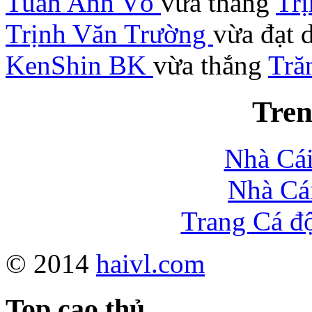
Tuấn Anh Võ
vừa thắng
Tr
Trịnh Văn Trường
vừa đạt 
KenShin BK
vừa thắng
Tră
Tren
Nhà Cái
Nhà Cá
Trang Cá đ
© 2014
haivl.com
Top cao thủ