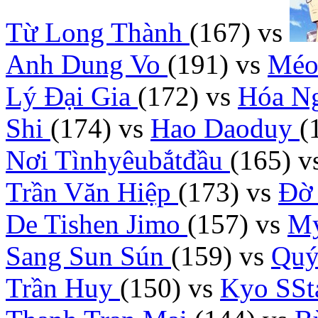
Từ Long Thành
(167)
vs
Anh Dung Vo
(191)
vs
Méo
Lý Đại Gia
(172)
vs
Hóa N
Shi
(174)
vs
Hao Daoduy
(
Nơi Tìnhyêubắtđầu
(165)
v
Trần Văn Hiệp
(173)
vs
Đờ
De Tishen Jimo
(157)
vs
M
Sang Sun Sún
(159)
vs
Qu
Trần Huy
(150)
vs
Kyo SSt