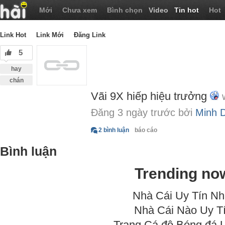
Mới
Chưa xem
Bình chọn
Video
Tin hot
Hot
Link Hot
Link Mới
Đăng Link
5
hay
chán
Vãi 9X hiếp hiệu trưởng
Đăng 3 ngày trước bởi
Minh 
2 bình luận
báo cáo
Bình luận
Trending no
Nhà Cái Uy Tín Nh
Nhà Cái Nào Uy T
Trang Cá độ Bóng đá 