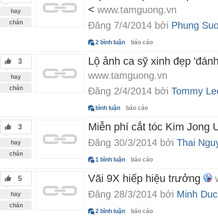
<
www.tamguong.vn
hay
chán
Đăng 7/4/2014 bởi
Phung Suo
2 bình luận
báo cáo
Lộ ảnh ca sỹ xinh đẹp 'đánh
3
www.tamguong.vn
hay
chán
Đăng 2/4/2014 bởi
Tommy Le
bình luận
báo cáo
Miễn phí cắt tóc Kim Jong
3
Đăng 30/3/2014 bởi
Thai Ngu
hay
chán
1 bình luận
báo cáo
Vãi 9X hiếp hiệu trưởng
5
Đăng 28/3/2014 bởi
Minh Duc
hay
chán
2 bình luận
báo cáo