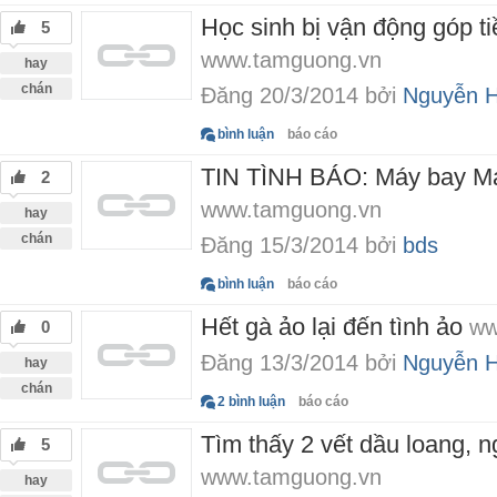
Học sinh bị vận động góp t
5
www.tamguong.vn
hay
chán
Đăng 20/3/2014 bởi
Nguyễn 
bình luận
báo cáo
TIN TÌNH BÁO: Máy bay Mal
2
www.tamguong.vn
hay
chán
Đăng 15/3/2014 bởi
bds
bình luận
báo cáo
Hết gà ảo lại đến tình ảo
ww
0
Đăng 13/3/2014 bởi
Nguyễn 
hay
chán
2 bình luận
báo cáo
Tìm thấy 2 vết dầu loang, n
5
www.tamguong.vn
hay