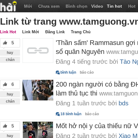
Mới
Chưa xem
Bình chọn
Video
Tin hot
Hot
Link từ trang www.tamguong.v
Link Hot
Link Mới
Đăng Link
Trang Chủ
'Thần sấm' Rammasun gợi n
5
sổ quân Nguyên
www.tamgu
hay
chán
Đăng 4 tiếng trước bởi
Tào N
bình luận
báo cáo
200 ngàn người có bằng ĐH,
6
làm thủ tục thi
www.tamguon
hay
chán
Đăng 1 tuần trước bởi
bds
18 bình luận
báo cáo
Mốt hở nội y của thiếu nữ 
5
Đăng 2 tuần trước bởi
Xiao M
hay