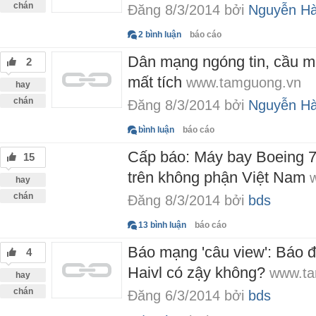
chán
Đăng 8/3/2014 bởi
Nguyễn H
2 bình luận
báo cáo
Dân mạng ngóng tin, cầu m
2
mất tích
www.tamguong.vn
hay
chán
Đăng 8/3/2014 bởi
Nguyễn H
bình luận
báo cáo
Cấp báo: Máy bay Boeing 7
15
trên không phận Việt Nam
hay
chán
Đăng 8/3/2014 bởi
bds
13 bình luận
báo cáo
Báo mạng 'câu view': Báo độ
4
Haivl có zậy không?
www.ta
hay
chán
Đăng 6/3/2014 bởi
bds