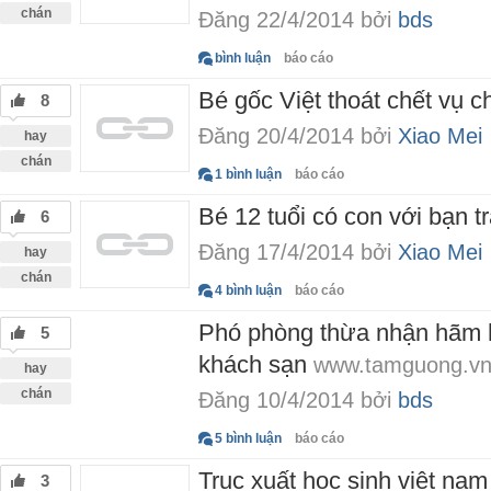
chán
Đăng 22/4/2014 bởi
bds
bình luận
báo cáo
Bé gốc Việt thoát chết vụ 
8
Đăng 20/4/2014 bởi
Xiao Mei
hay
chán
1 bình luận
báo cáo
Bé 12 tuổi có con với bạn tr
6
Đăng 17/4/2014 bởi
Xiao Mei
hay
chán
4 bình luận
báo cáo
Phó phòng thừa nhận hãm h
5
khách sạn
www.tamguong.v
hay
chán
Đăng 10/4/2014 bởi
bds
5 bình luận
báo cáo
Trục xuất học sinh việt nam
3