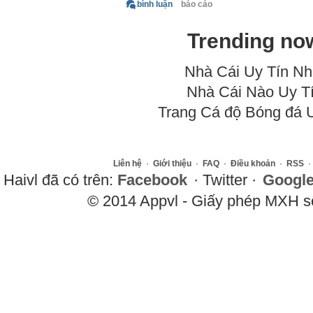
bình luận
báo cáo
Trending no
Nhà Cái Uy Tín Nh
Nhà Cái Nào Uy T
Trang Cá độ Bóng đá 
Liên hệ
·
Giới thiệu
·
FAQ
·
Điều khoản
·
RSS
·
Haivl đã có trên:
Facebook
· Twitter ·
Googl
© 2014 Appvl - Giấy phép MXH 