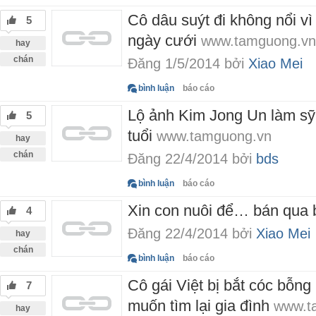
Cô dâu suýt đi không nổi vì
5
ngày cưới
www.tamguong.vn
hay
chán
Đăng 1/5/2014 bởi
Xiao Mei
bình luận
báo cáo
Lộ ảnh Kim Jong Un làm sỹ
5
tuổi
www.tamguong.vn
hay
chán
Đăng 22/4/2014 bởi
bds
bình luận
báo cáo
Xin con nuôi để… bán qua 
4
Đăng 22/4/2014 bởi
Xiao Mei
hay
chán
bình luận
báo cáo
Cô gái Việt bị bắt cóc bỗng
7
muốn tìm lại gia đình
www.t
hay