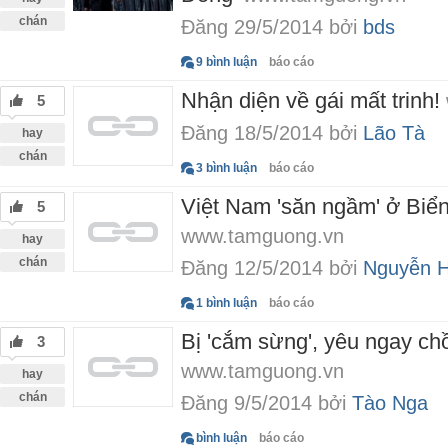
chán
Đăng 29/5/2014 bởi
bds
9 bình luận
báo cáo
Nhận diện về gái mất trinh!
5
Đăng 18/5/2014 bởi
Lão Tà
hay
chán
3 bình luận
báo cáo
Việt Nam 'săn ngầm' ở Biể
5
www.tamguong.vn
hay
chán
Đăng 12/5/2014 bởi
Nguyễn 
1 bình luận
báo cáo
Bị 'cắm sừng', yêu ngay chồ
3
www.tamguong.vn
hay
chán
Đăng 9/5/2014 bởi
Tào Nga
bình luận
báo cáo