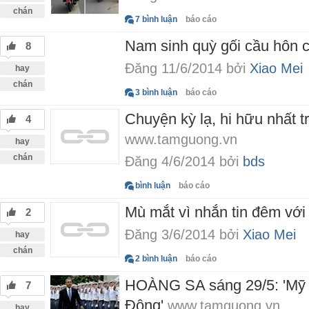
chán
7 bình luận
báo cáo
Nam sinh quỳ gối cầu hôn 
8
Đăng 11/6/2014 bởi
Xiao Mei
hay
chán
3 bình luận
báo cáo
Chuyện kỳ lạ, hi hữu nhất tr
4
www.tamguong.vn
hay
chán
Đăng 4/6/2014 bởi
bds
bình luận
báo cáo
Mù mắt vì nhắn tin đêm với
2
Đăng 3/6/2014 bởi
Xiao Mei
hay
chán
2 bình luận
báo cáo
HOÀNG SA sáng 29/5: 'Mỹ c
7
Đông'
www.tamguong.vn
hay