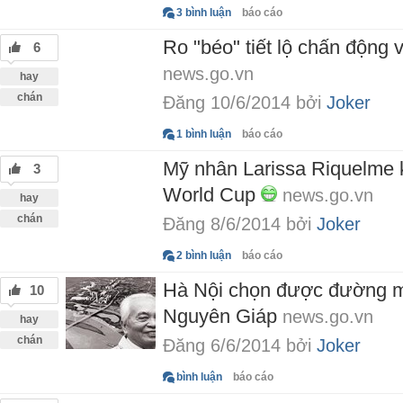
3 bình luận
báo cáo
Ro "béo" tiết lộ chấn động
6
news.go.vn
hay
chán
Đăng 10/6/2014 bởi
Joker
1 bình luận
báo cáo
Mỹ nhân Larissa Riquelme
3
World Cup
news.go.vn
hay
chán
Đăng 8/6/2014 bởi
Joker
2 bình luận
báo cáo
Hà Nội chọn được đường m
10
Nguyên Giáp
news.go.vn
hay
chán
Đăng 6/6/2014 bởi
Joker
bình luận
báo cáo