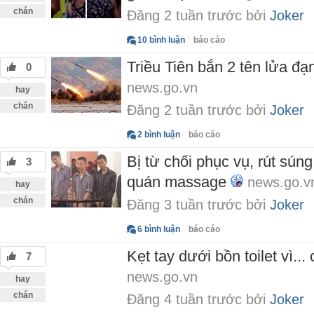
chán
Đăng 2 tuần trước bởi
Joker
10 bình luận
báo cáo
Triều Tiên bắn 2 tên lửa đ
0
news.go.vn
hay
chán
Đăng 2 tuần trước bởi
Joker
2 bình luận
báo cáo
Bị từ chối phục vụ, rút sún
3
quán massage
news.go.v
hay
chán
Đăng 3 tuần trước bởi
Joker
6 bình luận
báo cáo
Kẹt tay dưới bồn toilet vì.
7
news.go.vn
hay
chán
Đăng 4 tuần trước bởi
Joker