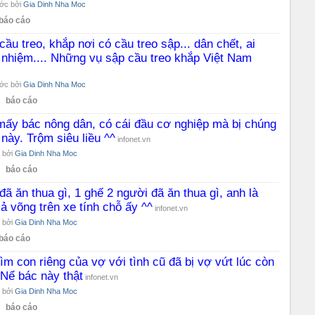
ước bởi
Gia Dinh Nha Moc
báo cáo
ầu treo, khắp nơi có cầu treo sập... dân chết, ai
h nhiệm.... Những vụ sập cầu treo khắp Việt Nam
ước bởi
Gia Dinh Nha Moc
báo cáo
mấy bác nông dân, có cái đầu cơ nghiệp mà bị chúng
ế này. Trộm siêu liều ^^
infonet.vn
 bởi
Gia Dinh Nha Moc
báo cáo
đã ăn thua gì, 1 ghế 2 người đã ăn thua gì, anh là
 võng trên xe tính chỗ ấy ^^
infonet.vn
 bởi
Gia Dinh Nha Moc
báo cáo
 tìm con riêng của vợ với tình cũ đã bị vợ vứt lúc còn
 Nể bác này thật
infonet.vn
 bởi
Gia Dinh Nha Moc
báo cáo