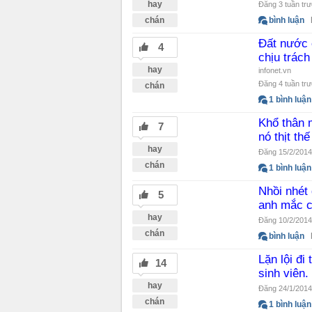
hay
Đăng 3 tuần tr
chán
bình luận
Đất nước c
4
chịu trác
hay
infonet.vn
Đăng 4 tuần tr
chán
1 bình luận
Khổ thân 
7
nó thịt th
hay
Đăng 15/2/2014
chán
1 bình luận
Nhồi nhét 
5
anh mắc cả
hay
Đăng 10/2/2014
chán
bình luận
Lặn lội đi
14
sinh viên.
hay
Đăng 24/1/2014
chán
1 bình luận