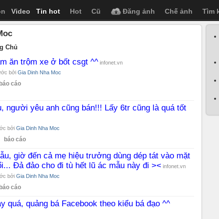
ọn
Video
Tin hot
Hot
Cũ
Đăng ảnh
Chế ảnh
Tìm 
Moc
g Chủ
ám ăn trộm xe ở bốt csgt ^^
infonet.vn
ước bởi
Gia Dinh Nha Moc
báo cáo
êu, người yêu anh cũng bán!!! Lấy 6tr cũng là quá tốt
ước bởi
Gia Dinh Nha Moc
báo cáo
ẫu, giờ đến cả mẹ hiệu trưởng dùng dép tát vào mặt
uổi... Đả đảo cho đi tù hết lũ ác mẫu này đi ><
infonet.vn
ước bởi
Gia Dinh Nha Moc
báo cáo
ày quá, quảng bá Facebook theo kiểu bá đạo ^^