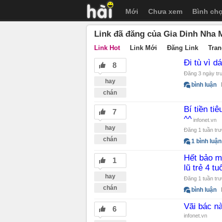
Mới
Chưa xem
Bình ch
Link đã đăng của Gia Dinh Nha 
Link Hot
Link Mới
Đăng Link
Tran
Đi tù vì d
8
Đăng 3 ngày tr
hay
bình luận
chán
Bí tiền ti
7
^^
infonet.vn
hay
Đăng 1 tuần tr
chán
1 bình luận
Hết bảo m
1
lũ trẻ 4 t
hay
Đăng 1 tuần tr
chán
bình luận
Vãi bác n
6
infonet.vn