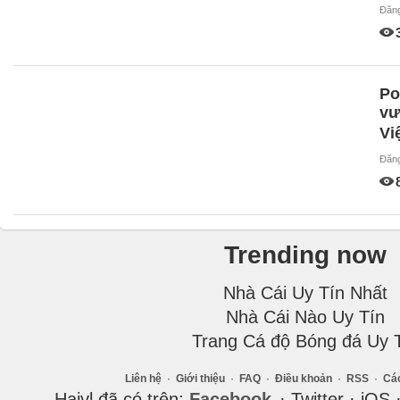
Đăn
Po
vư
Vi
Đăn
Trending now
Nhà Cái Uy Tín Nhất
Nhà Cái Nào Uy Tín
Trang Cá độ Bóng đá Uy 
Liên hệ
·
Giới thiệu
·
FAQ
·
Điều khoản
·
RSS
·
Cá
Haivl đã có trên:
Facebook
· Twitter · iOS 