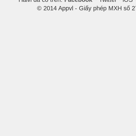
© 2014 Appvl - Giấy phép MXH số