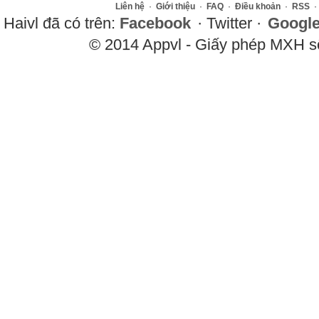
Liên hệ
·
Giới thiệu
·
FAQ
·
Điều khoản
·
RSS
·
Haivl đã có trên:
Facebook
· Twitter ·
Googl
© 2014 Appvl - Giấy phép MXH 