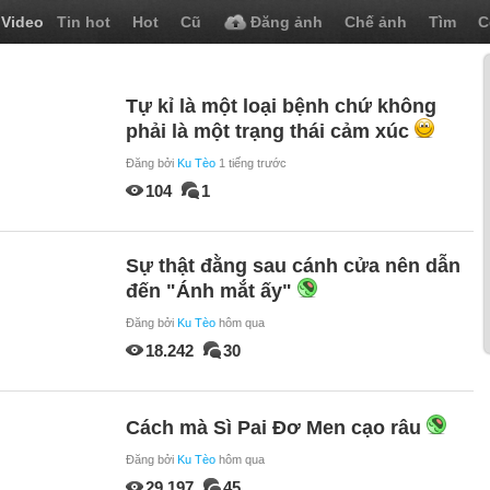
Video
Tin hot
Hot
Cũ
Đăng ảnh
Chế ảnh
Tìm
C
Tự kỉ là một loại bệnh chứ không
phải là một trạng thái cảm xúc
Đăng bởi
Ku Tèo
1 tiếng trước
104
1
Sự thật đằng sau cánh cửa nên dẫn
đến "Ánh mắt ấy"
Đăng bởi
Ku Tèo
hôm qua
18.242
30
Cách mà Sì Pai Đơ Men cạo râu
Đăng bởi
Ku Tèo
hôm qua
29.197
45