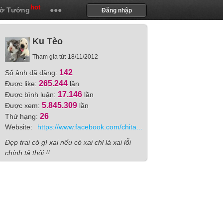
hot
ờ Tướng
●●●
Đăng nhập
Ku Tèo
Tham gia từ: 18/11/2012
142
Số ảnh đã đăng:
265.244
Được like:
lần
17.146
Được bình luận:
lần
5.845.309
Được xem:
lần
26
Thứ hạng:
Website:
https://www.facebook.com/chita...
Đẹp trai có gì xai nếu có xai chỉ là xai lỗi
chính tả thôi !!