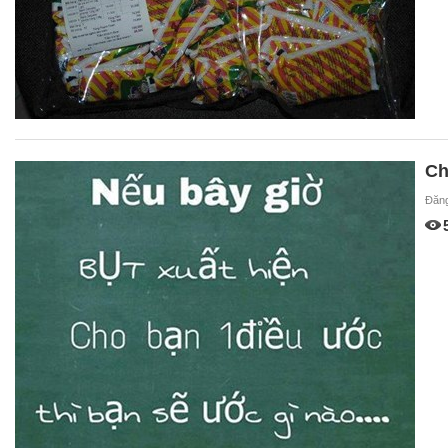
Ch
Đăn