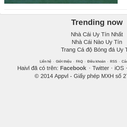
Trending now
Nhà Cái Uy Tín Nhất
Nhà Cái Nào Uy Tín
Trang Cá độ Bóng đá Uy 
Liên hệ
·
Giới thiệu
·
FAQ
·
Điều khoản
·
RSS
·
Cá
Haivl đã có trên:
Facebook
· Twitter · iOS 
© 2014 Appvl - Giấy phép MXH số