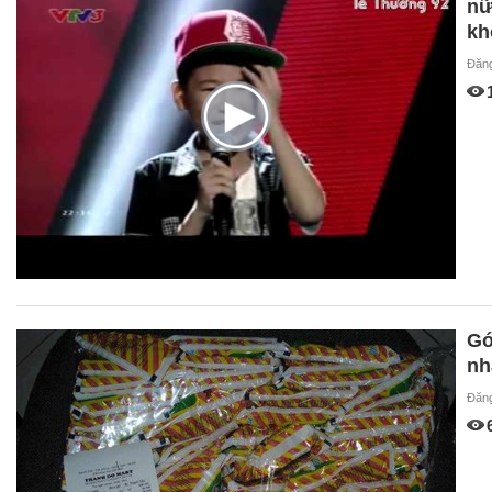
nữ
k
Đăn
Gó
nh
Đăn