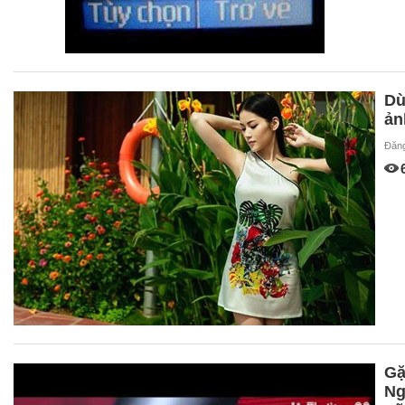
Dù
ả
Đăn
Gặ
Ng